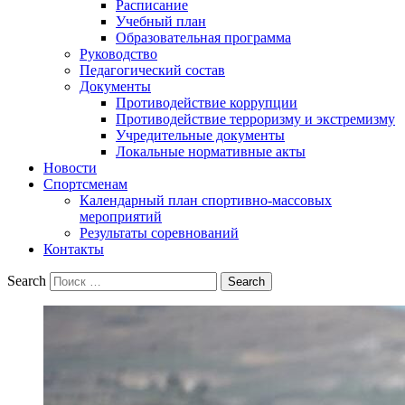
Расписание
Учебный план
Образовательная программа
Руководство
Педагогический состав
Документы
Противодействие коррупции
Противодействие терроризму и экстремизму
Учредительные документы
Локальные нормативные акты
Новости
Спортсменам
Календарный план спортивно-массовых
мероприятий
Результаты соревнований
Контакты
Search